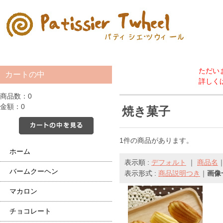
ただい
カートの中
詳しく
商品数：0
金額：0
焼き菓子
カートの中を見る
1件の商品があります。
ホーム
表示順 :
デフォルト
｜
商品名
バームクーヘン
表示形式 :
商品説明つき
｜
画像
マカロン
チョコレート